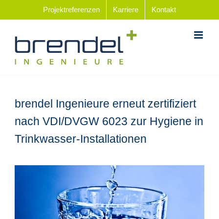
Zum
Projektreferenzen
Karriere
Kontakt
Inhalt
springen
brendel Ingenieure erneut zertifiziert
nach VDI/DVGW 6023 zur Hygiene in
Trinkwasser-Installationen