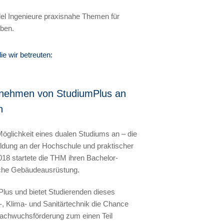
el Ingenieure praxisnahe Themen für
eben.
ie wir betreuten:
ernehmen von StudiumPlus an
n
Möglichkeit eines dualen Studiums an – die
ildung an der Hochschule und praktischer
18 startete die THM ihren Bachelor-
sche Gebäudeausrüstung.
lus und bietet Studierenden dieses
, Klima- und Sanitärtechnik die Chance
e Nachwuchsförderung zum einen Teil