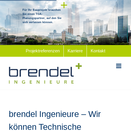
+
Zum
Inhalt
Für Ihr Bauprojekt brauchen
Sie einen TGA-
springen
Planungspartner, auf den Sie
sich verlassen können.
Projektreferenzen
Karriere
Kontakt
brendel Ingenieure – Wir
können Technische