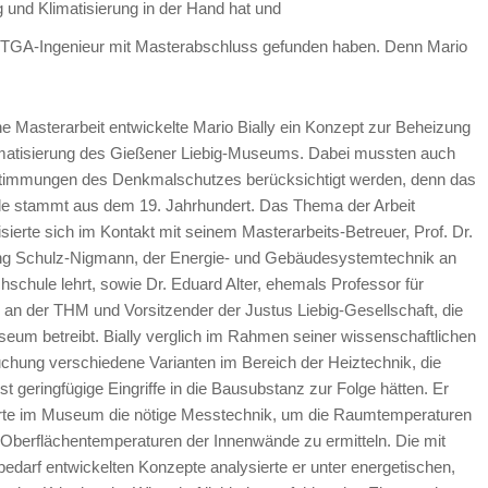
 und Klimatisierung in der Hand hat und
ten TGA-Ingenieur mit Masterabschluss gefunden haben. Denn Mario
ne Masterarbeit entwickelte Mario Bially ein Konzept zur Beheizung
matisierung des Gießener Liebig-Museums. Dabei mussten auch
timmungen des Denkmalschutzes berücksichtigt werden, denn das
 stammt aus dem 19. Jahrhundert. Das Thema der Arbeit
isierte sich im Kontakt mit seinem Masterarbeits-Betreuer, Prof. Dr.
g Schulz-Nigmann, der Energie- und Gebäudesystemtechnik an
hschule lehrt, sowie Dr. Eduard Alter, ehemals Professor für
an der THM und Vorsitzender der Justus Liebig-Gesellschaft, die
eum betreibt. Bially verglich im Rahmen seiner wissenschaftlichen
chung verschiedene Varianten im Bereich der Heiztechnik, die
st geringfügige Eingriffe in die Bausubstanz zur Folge hätten. Er
ierte im Museum die nötige Messtechnik, um die Raumtemperaturen
 Oberflächentemperaturen der Innenwände zu ermitteln. Die mit
darf entwickelten Konzepte analysierte er unter energetischen,