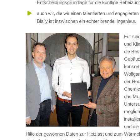
Entscheidungsgrundlage für die künftige Beheizung
auch wir, die wir einen talentierten und engagier
Bially ist inzwischen ein echter brendel Ingenieur.
Für sei
und Kli
die Bes
Gebäude
konkret
Wolfgan
der Hoc
Chemie 
das Mus
Untersu
möglich
install
und die
Hilfe der gewonnen Daten zur Heizlast und zum Wärmebe