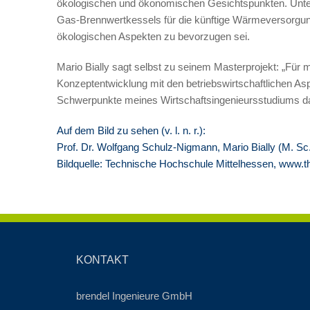
ökologischen und ökonomischen Gesichtspunkten. Unter d
Gas-Brennwertkessels für die künftige Wärmeversorgu
ökologischen Aspekten zu bevorzugen sei.
Mario Bially sagt selbst zu seinem Masterprojekt: „Für m
Konzeptentwicklung mit den betriebswirtschaftlichen As
Schwerpunkte meines Wirtschaftsingenieursstudiums da
Auf dem Bild zu sehen (v. l. n. r.):
Prof. Dr. Wolfgang Schulz-Nigmann, Mario Bially (M. Sc.
Bildquelle: Technische Hochschule Mittelhessen,
www.t
KONTAKT
brendel Ingenieure GmbH