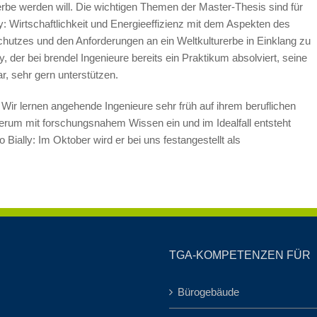
erbe werden will. Die wichtigen Themen der Master-Thesis sind für
ly: Wirtschaftlichkeit und Energieeffizienz mit dem Aspekten des
utzes und den Anforderungen an ein Weltkulturerbe in Einklang zu
, der bei brendel Ingenieure bereits ein Praktikum absolviert, seine
r, sehr gern unterstützen.
Wir lernen angehende Ingenieure sehr früh auf ihrem beruflichen
erum mit forschungsnahem Wissen ein und im Idealfall entsteht
Bially: Im Oktober wird er bei uns festangestellt als
TGA-KOMPETENZEN FÜR
Bürogebäude