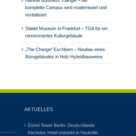
HaNow Business Triangle – der
komplette Campus wird modernisiert und
revitalisiert
Städel Museum in Frankfurt – TGA für ein
renommiertes Kulturgebäude
„The Change“ Eschborn – Neubau eines
Bürogebäudes in Holz-Hybridbauweise
AKTUELLES
Estrel Tower Berlin: Deutschlands
höchstes Hotel entsteht in Neukölln