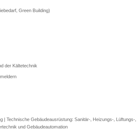
ebedarf, Green Building)
d der Kältetechnik
zmeldern
g | Technische Gebäudeausrüstung: Sanitär-, Heizungs-, Lüftungs-,
dertechnik und Gebäudeautomation