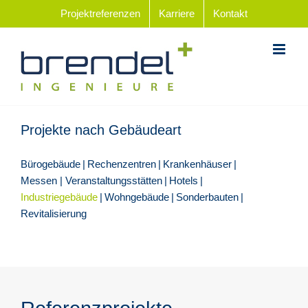
Zum
Projektreferenzen
Karriere
Kontakt
Inhalt
springen
Projekte nach Gebäudeart
Bürogebäude
Rechenzentren
Krankenhäuser
Messen | Veranstaltungsstätten
Hotels
Industriegebäude
Wohngebäude
Sonderbauten
Revitalisierung